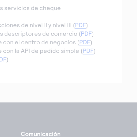
os servicios de cheque
nes de nivel II y nivel III (
PDF
)
os descriptores de comercio (
PDF
)
 con el centro de negocios (
PDF
)
 con la API de pedido simple (
PDF
)
DF
)
Comunicación