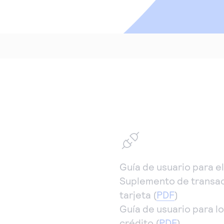
raestructura.
brinde una
experiencia
personalizada y sin
problemas.
Guía de usuario para el
Suplemento de transacc
tarjeta (
PDF
)
Guía de usuario para lo
crédito (
PDF
)