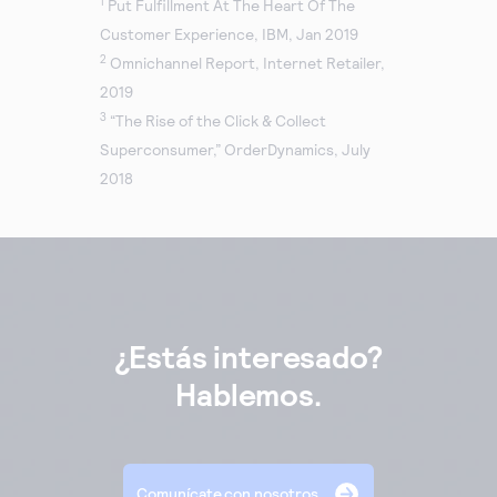
1
Put Fulfillment At The Heart Of The
Customer Experience, IBM, Jan 2019
2
Omnichannel Report, Internet Retailer,
2019
3
“The Rise of the Click & Collect
Superconsumer,” OrderDynamics, July
2018
¿Estás interesado?
Hablemos.
Comunícate con nosotros