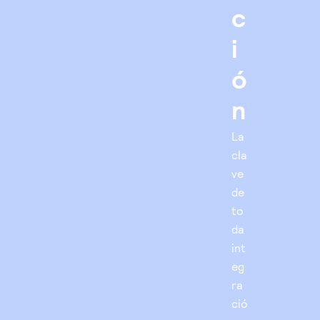
c
i
ó
n
La
cla
ve
de
to
da
int
eg
ra
ció