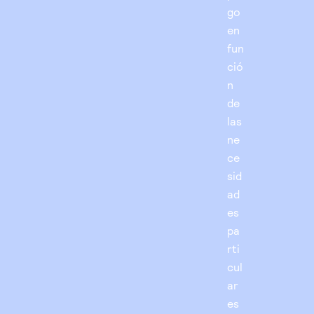
go
en
fun
ció
n
de
las
ne
ce
sid
ad
es
pa
rti
cul
ar
es