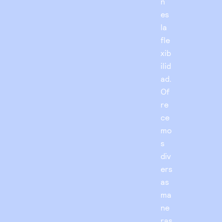
n
es
la
fle
xib
ilid
ad.
Of
re
ce
mo
s
div
ers
as
ma
ne
ras