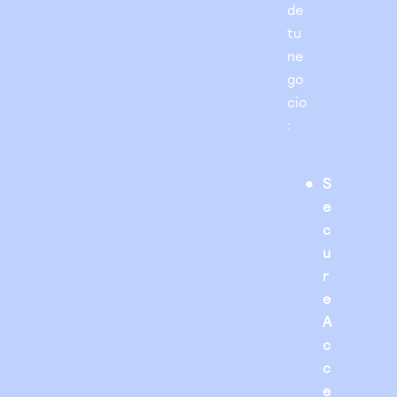
de
tu
ne
go
cio
:
S
e
c
u
r
e
A
c
c
e