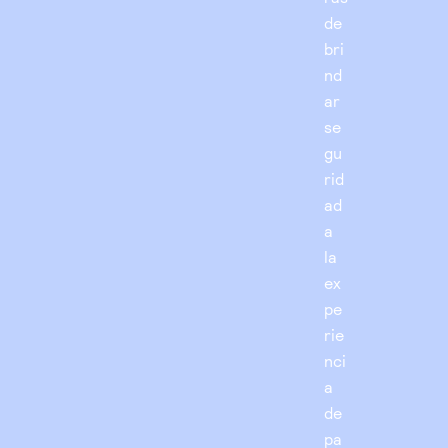
de
bri
nd
ar
se
gu
rid
ad
a
la
ex
pe
rie
nci
a
de
pa