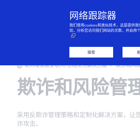
网络跟踪器
单平台解决方
合作伙伴
开发人员
支持
关于我们
收
金
AP
支
公
案
接
我
查
访
了
我们使用cookies和类似技术，这是
我们的合作伙伴网络
我们的编码环境为您
联系我们屡获殊荣的
Cybersource 提供
验，分析您访问我们网站的次数，并启用
及
伴
说
门
付
可以帮助推动业务创
提供了各种工具，用
客户支持团队，或直
一整套在线和面对面
只需通过与我们平台
实
领
新和增长。
于构建可在全球范围
接联系销售人员。
服务，可简化支付操
的单一连接，即可进
何
欺
技
内扩大规模的无摩擦
作并实现支付操作自
行收付款、减少欺诈
接受
业
详细了解
详细了解
支付解决方案。
动化。
帮
与
和保护支付数据。
展
如何增加营业收入| 在线支付解决方案
欺诈和风
欺
设
详细了解
详细了解
入
系
欺诈和风险管
采用反欺诈管理策略和定制化解决方案，让
诈攻击。