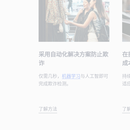
采用自动化解决方案防止欺
在
诈
成
仅需几秒，
机器学习
与人工智即可
持
完成欺诈检测。
适
了解方法
了