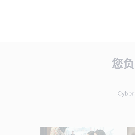
您负
Cyb