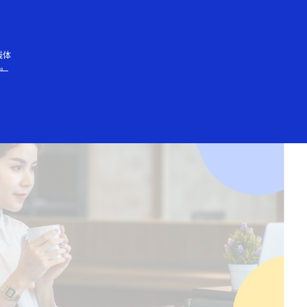
其他服务
成为合作伙伴
设置测试账户
销售帮助
与我们合作
定期结算、全球税务
与我们合作，提升您
注册创建评估账户。
详细了解我们的服务
您是否热衷于支付技
线体
知。
计算、货币兑换等。
的业务能力。
如何为您的业务提供
术？来加入我们的团
帮助。
队吧。我们的团队充
满乐趣、具有包容性
且不断成长。