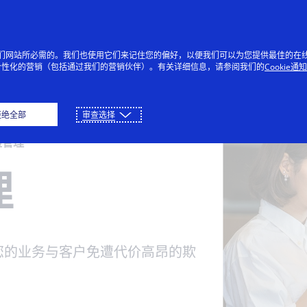
Cybersource 博客
付款
融服务公司
I 参考资料
持中心
司历史
支付安全
解决方案合作伙伴
开发人员指南
技术文档
受网上、销售点以
们通过金融合作伙
看示例代码和字段
问我们的客户支持
解我们如何成为支
保护敏感的支付数据
定制可满足您业务需
查看用于实施我们的
查找 API 文档和其他
提供我们网站所必需的。我们也使用它们来记住您的偏好，以便我们可以为您提供最佳的在
获取关于业务经营和
个性化的营销（包括通过我们的营销伙伴）。有关详细信息，请参阅我们的
Cookie通
呼叫中心的付款。
提供解决方案。
明。
户网站，以及阅读
和欺诈管理领域的
并简化 PCI DSS 合
求的解决方案。
API 的功能级别指
指导资源。
提升客户满意度的窍
用文章。
先者，以及我们如
规工作。
南。
门。
帮助像您这样的企
诈和风险管理
术合作伙伴
拒绝全部
审查选择
在全球范围内扩
助最大限度地减少
领先的技术和基础
。
险管理
诈损失并增加收
施提供商建立联
。
。
理
您的业务与客户免遭代价高昂的欺