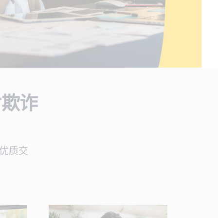
对欺诈
加优质交