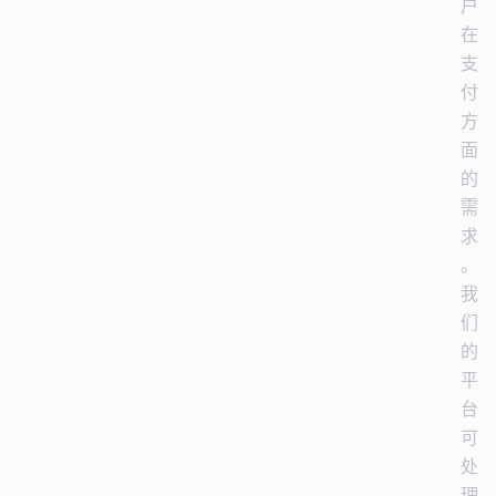
户
在
支
付
方
面
的
需
求
。
我
们
的
平
台
可
处
理