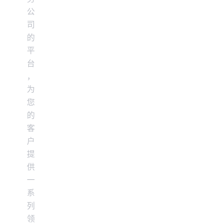
Cybersource 博客
查找 API 文档和其他指导资源。
公
注册创建评估账户。
与我们合作，提升您的业务能力。
销售帮助
司
获取关于业务经营和提升客户满意度的窍门。
与我们合作
的
详细了解我们的服务如何为您的业务提供帮助。
平
您是否热衷于支付技术？来加入我们的团队吧。我们的
台
团队充满乐趣、具有包容性且不断成长。
，
为
您
的
客
户
提
供
一
系
列
领