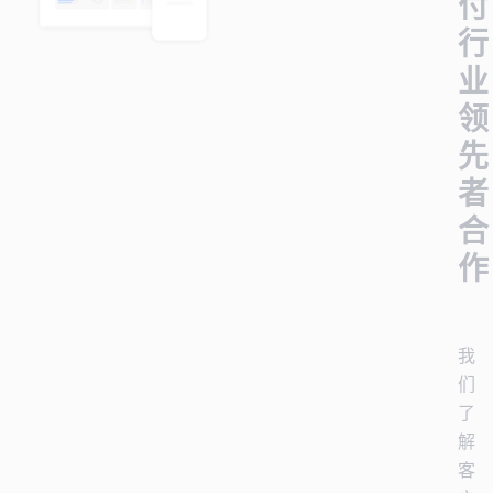
付
行
业
领
先
者
合
作
我
们
了
解
客