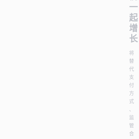
一
起
增
长
将
替
代
支
付
方
式
、
监
管
合