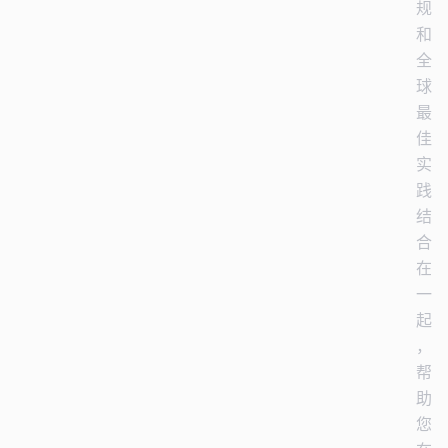
规
和
全
球
最
佳
实
践
结
合
在
一
起
，
帮
助
您