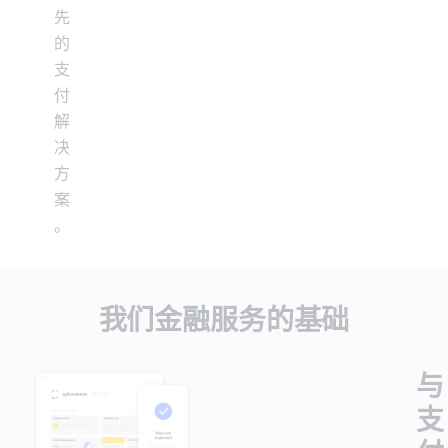
先
的
支
付
解
决
方
案
。
我们金融服务的基础
与
支