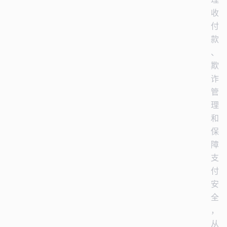
收
付
款
、
欺
诈
管
理
和
保
障
支
付
安
全
，
从