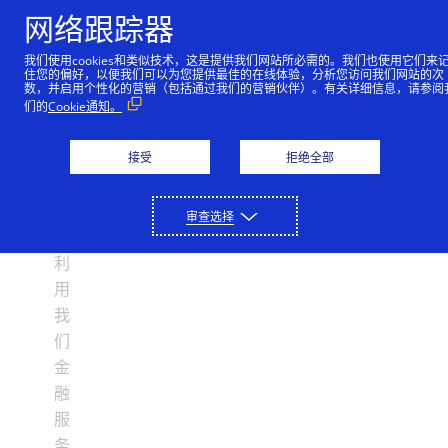
网络跟踪器
我们使用cookies和类似技术，这是提供我们网站所必需的。我们也使用它们来
住您的偏好，以便我们可以为您提供最佳的在线体验，分析您访问我们网站的次
支付解决方案
数，并启用个性化的营销（包括通过我们的营销伙伴）。有关详细信息，请参阅
金融
们的
Cookie通知。
只需通过与我们平台的单一连接，即可进行收付款、减
合作伙伴
服务
少欺诈和保护支付数据。
接受
拒绝全部
我们的合作伙伴网络可以帮助推动业务创新和增长。
开发人员
公司
详细了解
审查选择
收付款
详细了解
我们的编码环境为您提供了各种工具，用于构建可在全
支持
金融服务公司
球范围内扩大规模的无摩擦支付解决方案。
接受网上、销售点以及呼叫中心的付款。
利
欺诈和风险管理
联系我们屡获殊荣的客户支持团队，或直接联系销售人
关于我们
我们通过金融合作伙伴提供解决方案。
用
详细了解
技术合作伙伴
员。
我
帮助最大限度地减少欺诈损失并增加收入。
API 参考资料
Cybersource 提供一整套在线和面对面服务，可简化支
支付安全
们
与领先的技术和基础设施提供商建立联系。
登录
联系我们
详细了解
付操作并实现支付操作自动化。
查看示例代码和字段说明。
金
保护敏感的支付数据并简化 PCI DSS 合规工作。
支持中心
公司历史
开发人员指南
解决方案合作伙伴
融
其他服务
访问我们的客户支持门户网站，以及阅读实用文章。
了解我们如何成为支付和欺诈管理领域的领先者，以及
服
查看用于实施我们的 API 的功能级别指南。
定制可满足您业务需求的解决方案。
定期结算、全球税务计算、货币兑换等。
技术文档
设置测试账户
我们如何帮助像您这样的企业在全球范围内扩展。
成为合作伙伴
务