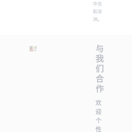
中东
和非
洲。
与
我
们
合
作
欢
迎
个
性