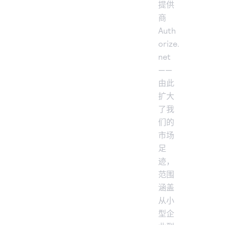
提供
商
Auth
orize.
net
——
由此
扩大
了我
们的
市场
足
迹，
范围
涵盖
从小
型企