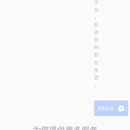
文
化
，
促
进
您
的
职
业
生
涯
。
探索机会