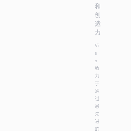
和
创
造
力
Vi
s
a
致
力
于
通
过
最
先
进
的