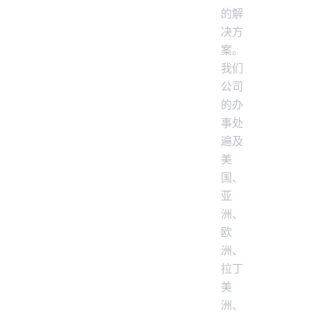
的解
决方
案。
我们
公司
的办
事处
遍及
美
国、
亚
洲、
欧
洲、
拉丁
美
洲、