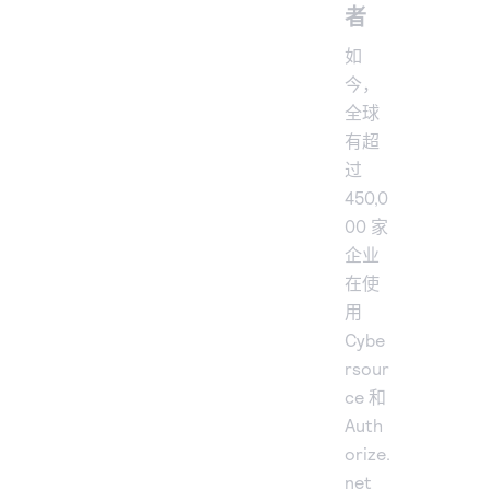
者
如
今，
全球
有超
过
450,0
00 家
企业
在使
用
Cybe
rsour
ce 和
Auth
orize.
net