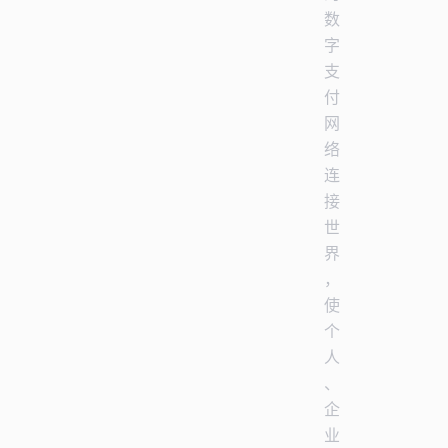
数
字
支
付
网
络
连
接
世
界
，
使
个
人
、
企
业