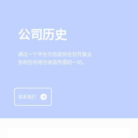
Cybersource 博客
查找 API 文档和其他指导资源。
注册创建评估账户。
与我们合作，提升您的业务能力。
销售帮助
获取关于业务经营和提升客户满意度的窍门。
与我们合作
详细了解我们的服务如何为您的业务提供帮助。
公司历史
您是否热衷于支付技术？来加入我们的团队吧。我们的
团队充满乐趣、具有包容性且不断成长。
通过一个平台为您提供在您开展业
务的任何地方收款所需的一切。
联系我们