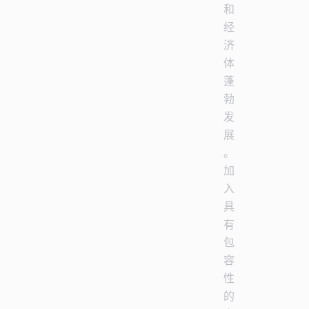
和
经
济
体
蓬
勃
发
展
。
加
入
具
有
包
容
性
的