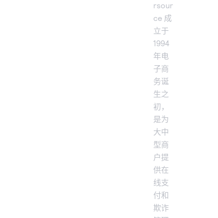
rsour
ce 成
立于
1994
年电
子商
务诞
生之
初，
是为
大中
型商
户提
供在
线支
付和
欺诈