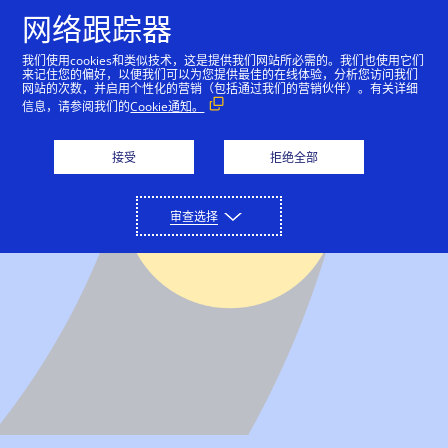
网络跟踪器
我们使用cookies和类似技术，这是提供我们网站所必需的。我们也使用它们
来记住您的偏好，以便我们可以为您提供最佳的在线体验，分析您访问我们
支付解决方案
网站的次数，并启用个性化的营销（包括通过我们的营销伙伴）。有关详细
信息，请参阅我们的
Cookie通知。
只需通过与我们平台的单一连接，即可进行收付款、减
合作伙伴
少欺诈和保护支付数据。
接受
拒绝全部
我们的合作伙伴网络可以帮助推动业务创新和增长。
开发人员
详细了解
审查选择
收付款
详细了解
我们的编码环境为您提供了各种工具，用于构建可在全
支持
金融服务公司
球范围内扩大规模的无摩擦支付解决方案。
接受网上、销售点以及呼叫中心的付款。
欺诈和风险管理
联系我们屡获殊荣的客户支持团队，或直接联系销售人
关于我们
我们通过金融合作伙伴提供解决方案。
详细了解
技术合作伙伴
员。
帮助最大限度地减少欺诈损失并增加收入。
API 参考资料
Cybersource 提供一整套在线和面对面服务，可简化支
支付安全
与领先的技术和基础设施提供商建立联系。
登录
联系我们
详细了解
付操作并实现支付操作自动化。
查看示例代码和字段说明。
保护敏感的支付数据并简化 PCI DSS 合规工作。
支持中心
公司历史
开发人员指南
解决方案合作伙伴
其他服务
访问我们的客户支持门户网站，以及阅读实用文章。
了解我们如何成为支付和欺诈管理领域的领先者，以及
查看用于实施我们的 API 的功能级别指南。
定制可满足您业务需求的解决方案。
定期结算、全球税务计算、货币兑换等。
技术文档
设置测试账户
我们如何帮助像您这样的企业在全球范围内扩展。
成为合作伙伴