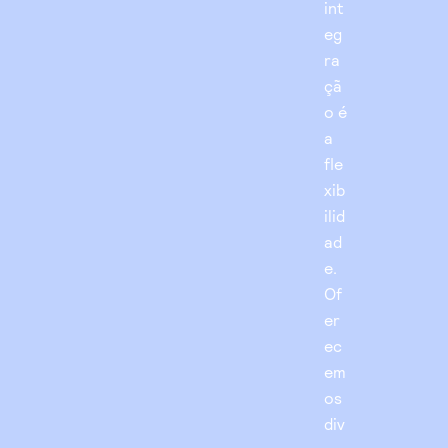
int
eg
ra
çã
o é
a
fle
xib
ilid
ad
e.
Of
er
ec
em
os
div