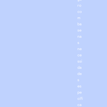
ro
co
m
ba
se
na
s
ne
ce
ssi
da
de
s
es
pe
cífi
ca