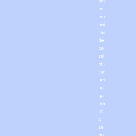
ers
as
ma
nei
ras
de
po
ssi
bili
tar
um
pa
ga
me
nt
o
se
gu