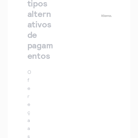
tipos
altern
ativos
de
pagam
entos
O
f
e
r
e
ç
a
a
s