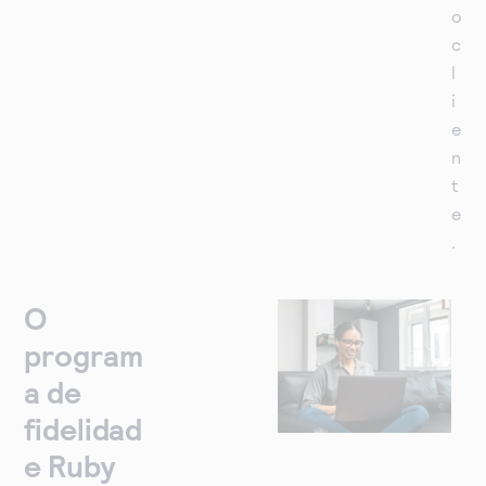
o
c
l
i
e
n
t
e
.
O
program
a de
fidelidad
e Ruby