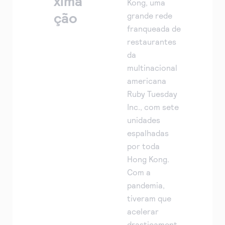
xima
Kong, uma
ção
grande rede
franqueada de
restaurantes
da
multinacional
americana
Ruby Tuesday
Inc., com sete
unidades
espalhadas
por toda
Hong Kong.
Com a
pandemia,
tiveram que
acelerar
drasticament