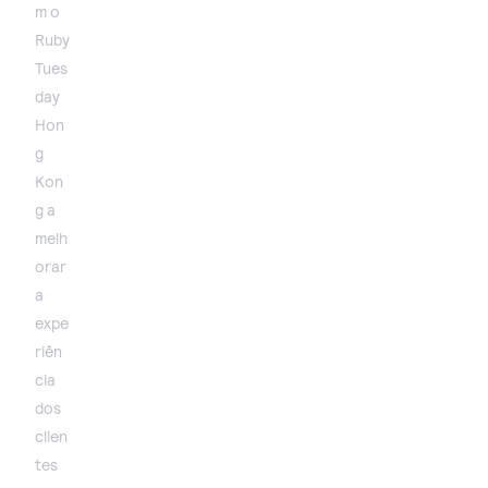
m o
Ruby
Tues
day
Hon
g
Kon
g a
melh
orar
a
expe
riên
cia
dos
clien
tes