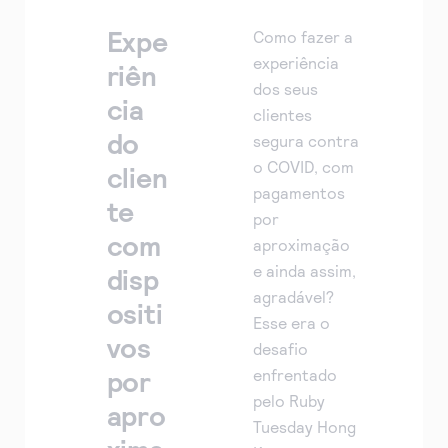
Expe
Como fazer a
experiência
riên
dos seus
cia
clientes
do
segura contra
o COVID, com
clien
pagamentos
te
por
com
aproximação
e ainda assim,
disp
agradável?
ositi
Esse era o
vos
desafio
por
enfrentado
pelo Ruby
apro
Tuesday Hong