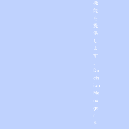
機
能
を
提
供
し
ま
す
。
De
cis
ion
Ma
na
ge
r
を