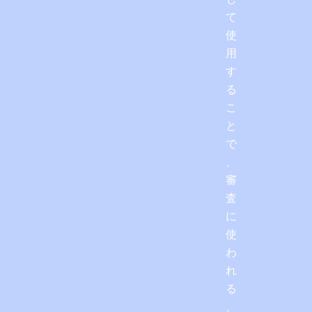
て
使
用
す
る
こ
と
で
、
審
査
に
使
わ
れ
る
、