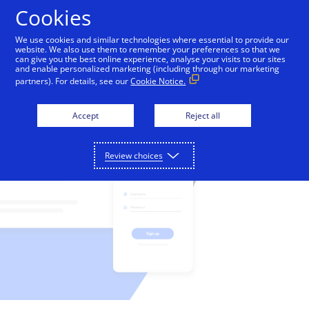
Cookies
We use cookies and similar technologies where essential to provide our
website. We also use them to remember your preferences so that we
Cybersourceのソリューション
can give you the best online experience, analyse your visits to our sites
and enable personalized marketing (including through our marketing
partners). For details, see our
Cookie Notice.
決済の受入れ、不正詐欺の削減、決済データの保護。
パートナー
これらの機能はCybersourceのプラットフォームに一
Accept
Reject all
度接続するだけで利用できます。
Cybersourceのパートナーネットワークは企業の革新
デベロッパー
と成長をサポートすることができます。
詳細
Cybersourceによるコーディング環境は、企業の皆さ
サポート
Review choices
決済受入れ
詳細
まがグローバルに使えるフリクションレスな決済方法
金融機関
を構築するためのツールを提供します。
受賞歴のあるCybersourceのサポートチームに問い合
Cybersourceについて
オンライン、店舗、コールセンターでの支払いに対応
わせるか、販売担当者に直接ご連絡ください。
します。
Cybersourceのソリューションは金融機関のパートナ
詳細
Cybersourceは、オンラインおよび実店舗向けに、決
不正防止およびリスク管理
ーにご利用いただいています。
APIの参考情報
ログイン
お問合せ
詳細
済の簡素化と自動化のためのサービス全般を提供して
技術パートナー
不正詐欺による損失を最小限に抑え、最大限の収益を
サポートセンター
います。
サンプルコードやフィールドの説明をご覧いただけま
確保するためのサポートを行います。
主要なテクノロジーやインフラストラクチャープロバ
Cybersourceの沿革
す。
Cybersourceのお客様サポートポータルおよびお役立
決済セキュリティ
イダーと提携しています。
デベロッパーガイド
Cybersourceが、決済や不正詐欺管理におけるリード
ち記事一覧にアクセスできます。
ソリューションプロバイダ
機密性の高い決済データを保護する