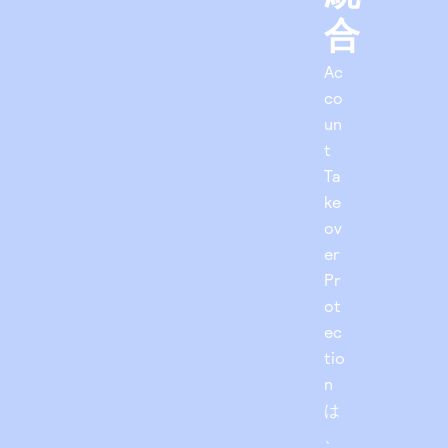
合
Ac
co
un
t
Ta
ke
ov
er
Pr
ot
ec
tio
n
は
、