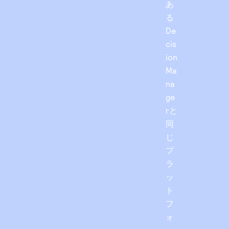
あ
る
De
cis
ion
Ma
na
ge
rと
同
じ
プ
ラ
ッ
ト
フ
ォ