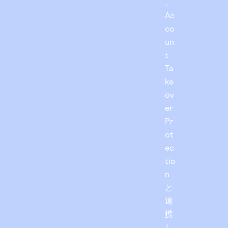
、
Ac
co
un
t
Ta
ke
ov
er
Pr
ot
ec
tio
n
と
連
携
し