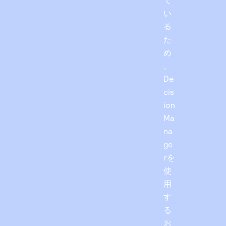
い
る
た
め
、
De
cis
ion
Ma
na
ge
rを
使
用
す
る
お