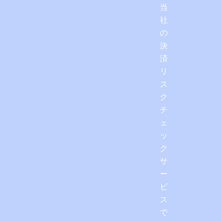
当
社
の
決
済
リ
ス
ク
チ
ェ
ッ
ク
サ
ー
ビ
ス
で