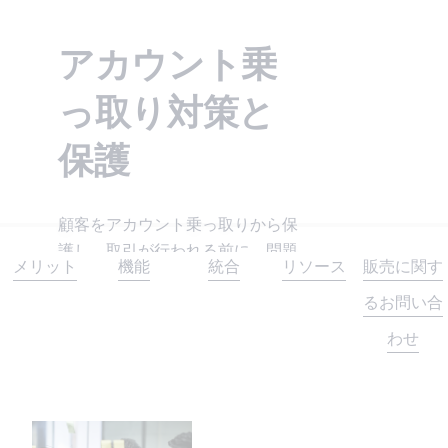
技術文書
企業となった理由や、企業のグローバル展開などの事
CybersourceのAPIを実装するための機能に関する案内
その他のサービス
各企業の事業のニーズを満たすため、ソリューション
業を支援する方法を紹介しています。
をご覧いただけます。
APIに関する文書やその他の資料を検索できます。
をカスタマイズします。
アカウント乗
Cybersourceのブログ
Payouts、グローバル税務コンプライアンス、カレンシ
テストアカウントの設定
ご購入に関するサポート
パートナーになる
ー・コンバージョンなど。
事業経営やお客様を満足させるためのヒントを紹介し
評価用アカウントを作成するには、登録が必要です。
Cybersourceのサービスが各企業のサポートをどのよ
っ取り対策と
Cybersourceとの提携により事業の拡大に取り組んで
ています。
うに行っているのかをご覧いただけます。
みませんか。
Cybersourceで働いてみませんか
保護
決済テクノロジーに関心をお持ちですか？
Cybersourceのチームに加わってみませんか？私たち
は楽しさや仲間意識を尊重し、常に成長できる会社で
顧客をアカウント乗っ取りから保
す。
護し、取引が行われる前に、問題
メリット
機能
統合
リソース
販売に関す
取引を防止します。Cybersource
のソリューションは、疑わしい行
るお問い合
動を特定し、不正利用を寄せ付け
わせ
ません。