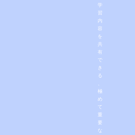
学
習
内
容
を
共
有
で
き
る
、
極
め
て
重
要
な