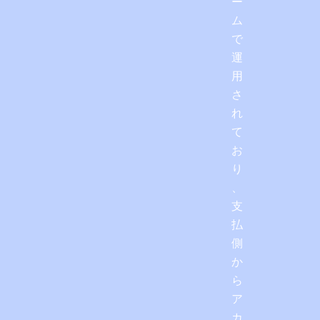
ー
ム
で
運
用
さ
れ
て
お
り
、
支
払
側
か
ら
ア
カ