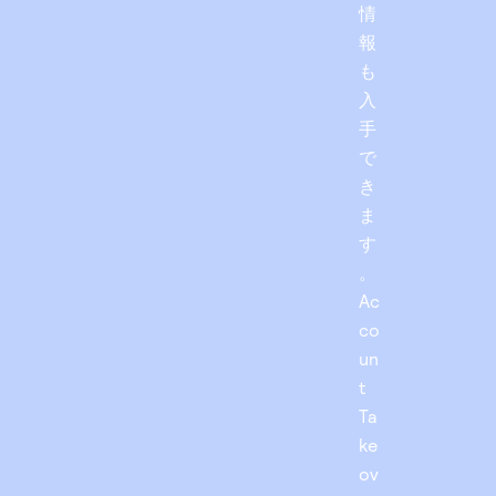
情
報
も
入
手
で
き
ま
す
。
Ac
co
un
t
Ta
ke
ov