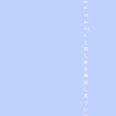
er
Pr
ot
ec
tio
n
と
同
じ
統
合
機
能
に
基
づ
い
て