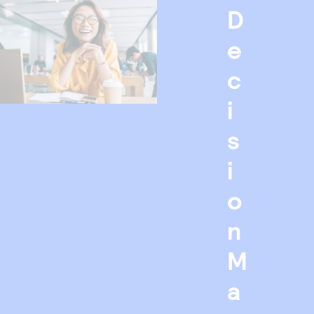
D
e
c
i
s
i
o
n
M
a