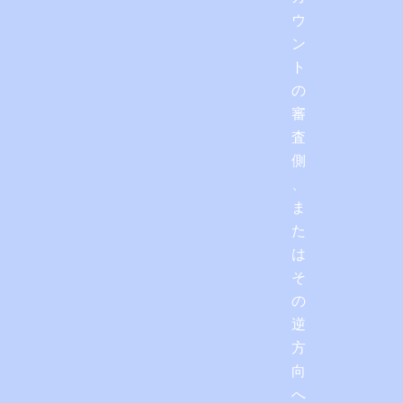
ウ
ン
ト
の
審
査
側
、
ま
た
は
そ
の
逆
方
向
へ