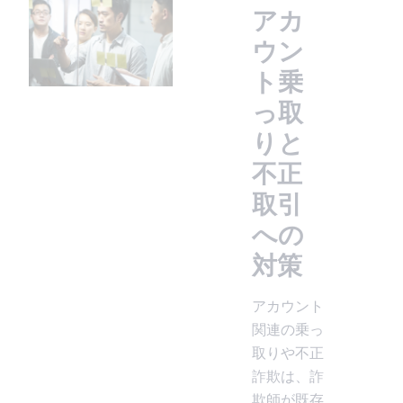
アカ
ウン
ト乗
っ取
りと
不正
取引
への
対策
アカウント
関連の乗っ
取りや不正
詐欺は、詐
欺師が既存