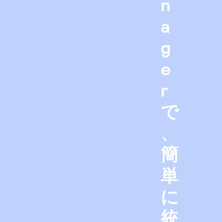
n
a
g
e
r
で
、
簡
単
に
統