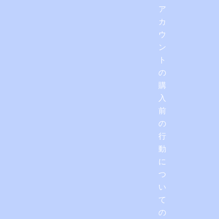
ア
カ
ウ
ン
ト
の
購
入
前
の
行
動
に
つ
い
て
の