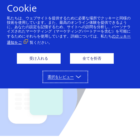
Cookie
私たちは、ウェブサイトを提供するために必要な場所でクッキーと同様の
技術を使用しています。また、最高のオンライン体験を提供できるよう
Cybersourceのソリューション
に、あなたの設定を記憶するため、サイトへの訪問を分析し、パーソナラ
イズされたマーケティング（マーケティングパートナーを含む）を可能に
するためにそれらを使用しています。詳細については、私たち
のクッキー
決済の受入れ、不正詐欺の削減、決済データの保護。
パートナー
通知をご
覧ください。
これらの機能はCybersourceのプラットフォームに一
度接続するだけで利用できます。
Cybersourceのパートナーネットワークは企業の革新
デベロッパー
受け入れる
全てを拒否
と成長をサポートすることができます。
詳細
Cybersourceによるコーディング環境は、企業の皆さ
サポート
決済受入れ
詳細
選択をレビュー
まがグローバルに使えるフリクションレスな決済方法
金融機関
を構築するためのツールを提供します。
受賞歴のあるCybersourceのサポートチームに問い合
Cybersourceについて
オンライン、店舗、コールセンターでの支払いに対応
わせるか、販売担当者に直接ご連絡ください。
します。
Cybersourceのソリューションは金融機関のパートナ
詳細
Cybersourceは、オンラインおよび実店舗向けに、決
不正防止およびリスク管理
ーにご利用いただいています。
APIの参考情報
ログイン
お問合せ
詳細
済の簡素化と自動化のためのサービス全般を提供して
技術パートナー
不正詐欺による損失を最小限に抑え、最大限の収益を
サポートセンター
います。
サンプルコードやフィールドの説明をご覧いただけま
確保するためのサポートを行います。
主要なテクノロジーやインフラストラクチャープロバ
Cybersourceの沿革
す。
Cybersourceのお客様サポートポータルおよびお役立
決済セキュリティ
イダーと提携しています。
デベロッパーガイド
Cybersourceが、決済や不正詐欺管理におけるリード
ち記事一覧にアクセスできます。
ソリューションプロバイダ
機密性の高い決済データを保護する