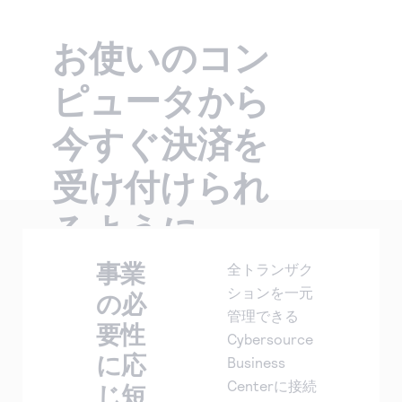
技術文書
企業となった理由や、企業のグローバル展開などの事
CybersourceのAPIを実装するための機能に関する案内
その他のサービス
各企業の事業のニーズを満たすため、ソリューション
業を支援する方法を紹介しています。
をご覧いただけます。
APIに関する文書やその他の資料を検索できます。
お使いのコン
をカスタマイズします。
Cybersourceのブログ
Payouts、グローバル税務コンプライアンス、カレンシ
テストアカウントの設定
ご購入に関するサポート
パートナーになる
ー・コンバージョンなど。
事業経営やお客様を満足させるためのヒントを紹介し
評価用アカウントを作成するには、登録が必要です。
Cybersourceのサービスが各企業のサポートをどのよ
ピュータから
Cybersourceとの提携により事業の拡大に取り組んで
ています。
うに行っているのかをご覧いただけます。
みませんか。
Cybersourceで働いてみませんか
今すぐ決済を
決済テクノロジーに関心をお持ちですか？
受け付けられ
Cybersourceのチームに加わってみませんか？私たち
は楽しさや仲間意識を尊重し、常に成長できる会社で
るように
す。
事業
全トランザク
お使いのコンピュータからカード
ションを一元
の必
決済を素早く安全に受け付けま
管理できる
要性
す。 Virtual Terminalは素早く簡
Cybersource
単に設定することができ、これに
に応
Business
より世界中のあらゆる場所からの
Centerに接続
じ短