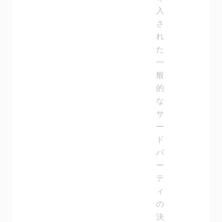
入
さ
れ
た
一
般
的
な
サ
ー
ド
パ
ー
テ
ィ
の
決