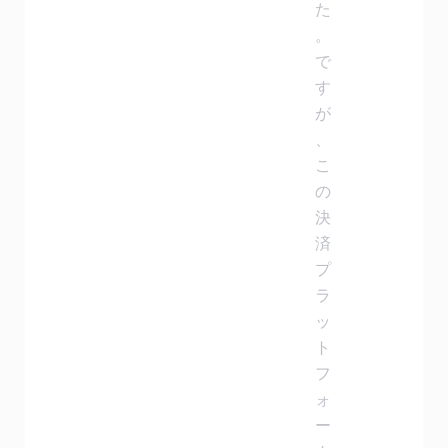
た
。
で
す
が
、
こ
の
決
済
プ
ラ
ッ
ト
フ
ォ
ー