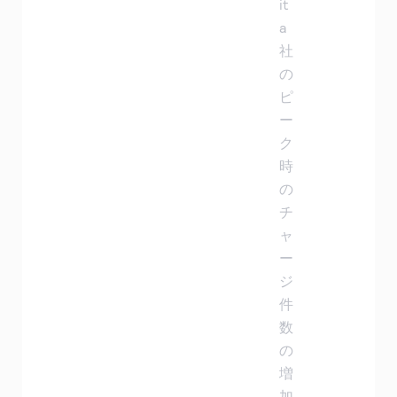
it
a
社
の
ピ
ー
ク
時
の
チ
ャ
ー
ジ
件
数
の
増
加