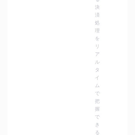
決
済
処
理
を
リ
ア
ル
タ
イ
ム
で
把
握
で
き
る