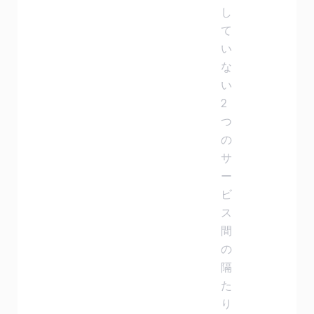
し
て
い
な
い
2
つ
の
サ
ー
ビ
ス
間
の
隔
た
り