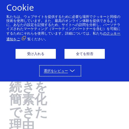
Cookie
私たちは、ウェブサイトを提供するために必要な場所でクッキーと同様の
技術を使用しています。また、最高のオンライン体験を提供できるよう
Cybersourceのソリューション
に、あなたの設定を記憶するため、サイトへの訪問を分析し、パーソナラ
イズされたマーケティング（マーケティングパートナーを含む）を可能に
Utilita
するためにそれらを使用しています。詳細については、私たち
のクッキー
決済の受入れ、不正詐欺の削減、決済データの保護。
パートナー
通知をご
覧ください。
これらの機能はCybersourceのプラットフォームに一
社がお
度接続するだけで利用できます。
Cybersourceのパートナーネットワークは企業の革新
デベロッパー
受け入れる
全てを拒否
客様の
と成長をサポートすることができます。
詳細
Cybersourceによるコーディング環境は、企業の皆さ
サポート
決済手
決済受入れ
詳細
選択をレビュー
まがグローバルに使えるフリクションレスな決済方法
金融機関
を構築するためのツールを提供します。
受賞歴のあるCybersourceのサポートチームに問い合
Cybersourceについて
オンライン、店舗、コールセンターでの支払いに対応
続きを
わせるか、販売担当者に直接ご連絡ください。
します。
Cybersourceのソリューションは金融機関のパートナ
詳細
Cybersourceは、オンラインおよび実店舗向けに、決
不正防止およびリスク管理
簡素化
ーにご利用いただいています。
APIの参考情報
ログイン
お問合せ
詳細
済の簡素化と自動化のためのサービス全般を提供して
技術パートナー
不正詐欺による損失を最小限に抑え、最大限の収益を
サポートセンター
います。
できた
サンプルコードやフィールドの説明をご覧いただけま
確保するためのサポートを行います。
主要なテクノロジーやインフラストラクチャープロバ
Cybersourceの沿革
す。
Cybersourceのお客様サポートポータルおよびお役立
決済セキュリティ
イダーと提携しています。
理由
デベロッパーガイド
Cybersourceが、決済や不正詐欺管理におけるリード
ち記事一覧にアクセスできます。
ソリューションプロバイダ
機密性の高い決済データを保護する