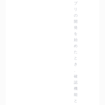
プ
リ
の
開
発
を
始
め
た
と
き
、
確
認
機
能
と