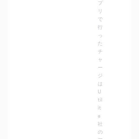
プ
リ
で
行
っ
た
チ
ャ
ー
ジ
は
U
til
it
a
社
の