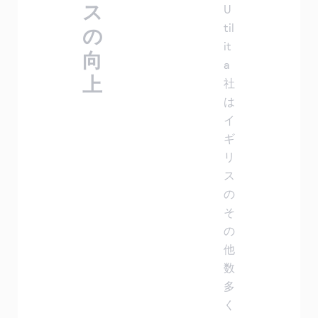
ス
U
til
の
it
向
a
上
社
は
イ
ギ
リ
ス
の
そ
の
他
数
多
く