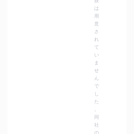
肢
は
用
意
さ
れ
て
い
ま
せ
ん
で
し
た
。
同
社
の