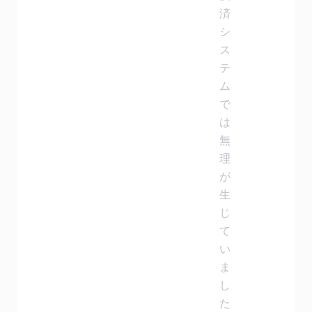
済
シ
ス
テ
ム
で
は
無
理
が
生
じ
て
い
ま
し
た