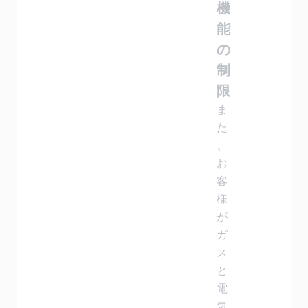
機
能
の
制
限
ま
た
、
お
客
様
が
ガ
ス
と
電
気