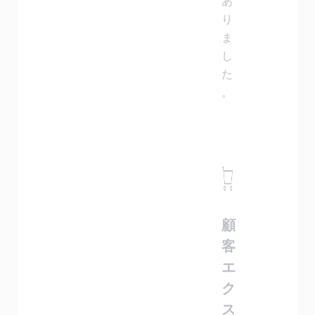
あ
り
ま
し
た
。
顧
客
エ
ク
ス