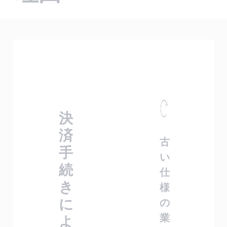
技術文書
企業となった理由や、企業のグローバル展開などの事
CybersourceのAPIを実装するための機能に関する案内
その他のサービス
各企業の事業のニーズを満たすため、ソリューション
業を支援する方法を紹介しています。
をご覧いただけます。
APIに関する文書やその他の資料を検索できます。
をカスタマイズします。
Cybersourceのブログ
Payouts、グローバル税務コンプライアンス、カレンシ
テストアカウントの設定
ご購入に関するサポート
パートナーになる
ー・コンバージョンなど。
事業経営やお客様を満足させるためのヒントを紹介し
評価用アカウントを作成するには、登録が必要です。
Cybersourceのサービスが各企業のサポートをどのよ
Cybersourceとの提携により事業の拡大に取り組んで
ています。
うに行っているのかをご覧いただけます。
みませんか。
Cybersourceで働いてみませんか
決済テクノロジーに関心をお持ちですか？
Cybersourceのチームに加わってみませんか？私たち
は楽しさや仲間意識を尊重し、常に成長できる会社で
決
す。
済
古
手
い
続
仕
き
様
に
の
業
よ