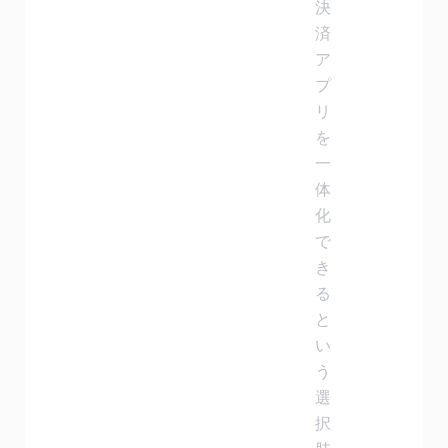
決
済
ア
プ
リ
を
一
体
化
で
き
る
と
い
う
選
択