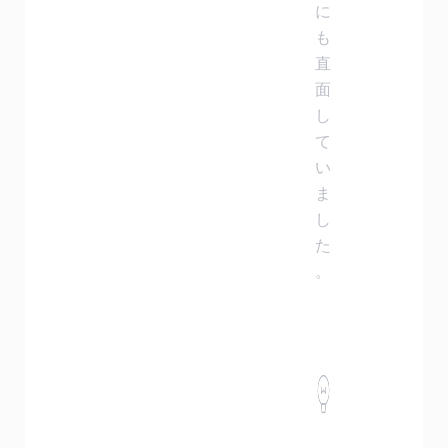
に
も
直
面
し
て
い
ま
し
た
。