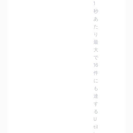
1
秒
あ
た
り
最
大
で
16
件
に
も
達
す
る
U
til