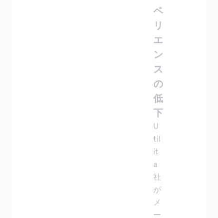
ペ
リ
エ
ン
ス
の
低
下
U
til
it
a
社
が
メ
ー