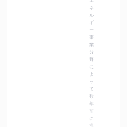
エ
ネ
ル
ギ
ー
事
業
分
野
に
よ
っ
て
数
年
前
に
導