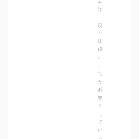
ム
は
、
現
在
U
til
it
a
社
が
必
要
と
し
て
い
る