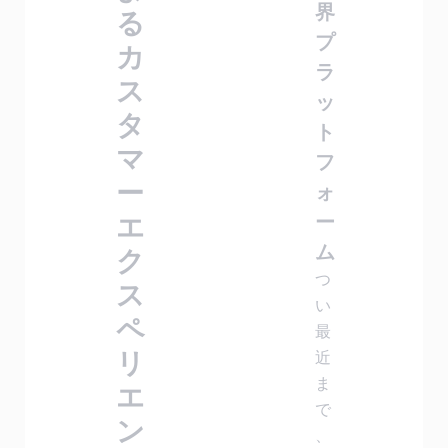
界
る
プ
カ
ラ
ス
ッ
タ
ト
マ
フ
ー
ォ
エ
ー
ム
ク
つ
ス
い
ペ
最
リ
近
ま
エ
で
ン
、