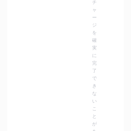
チ
ャ
ー
ジ
を
確
実
に
完
了
で
き
な
い
こ
と
が