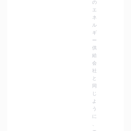
の
エ
ネ
ル
ギ
ー
供
給
会
社
と
同
じ
よ
う
に
、