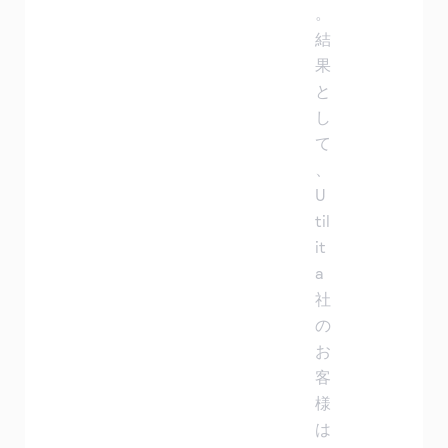
。
結
果
と
し
て
、
U
til
it
a
社
の
お
客
様
は