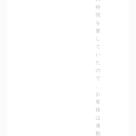
時
間
を
要
し
て
い
た
の
で
、
お
客
様
は
連
動