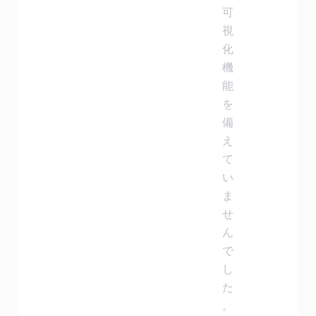
可
視
化
機
能
を
備
え
て
い
ま
せ
ん
で
し
た
。