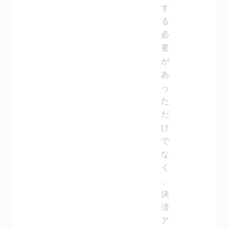
す
る
必
要
が
あ
っ
た
だ
け
で
な
く
、
決
済
ア