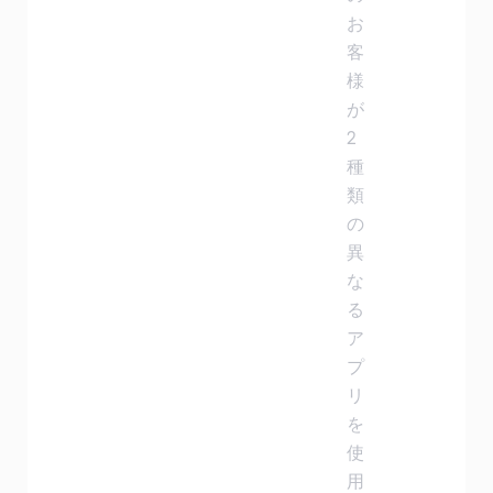
お
客
様
が
2
種
類
の
異
な
る
ア
プ
リ
を
使
用