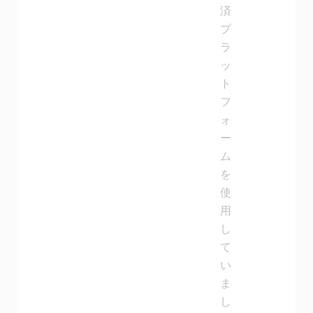
済
プ
ラ
ッ
ト
フ
ォ
ー
ム
を
使
用
し
て
い
ま
し