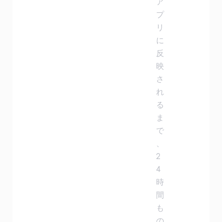
ア
プ
リ
に
反
映
さ
れ
る
ま
で
、
2
4
時
間
も
の