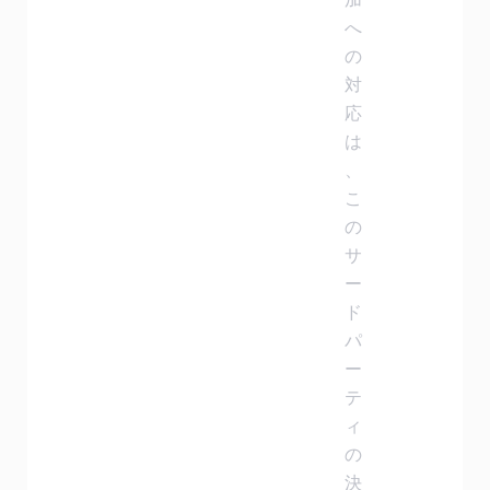
へ
の
対
応
は
、
こ
の
サ
ー
ド
パ
ー
テ
ィ
の
決