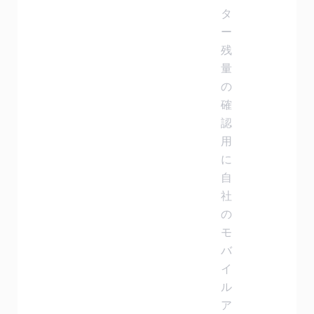
タ
ー
残
量
の
確
認
用
に
自
社
の
モ
バ
イ
ル
ア